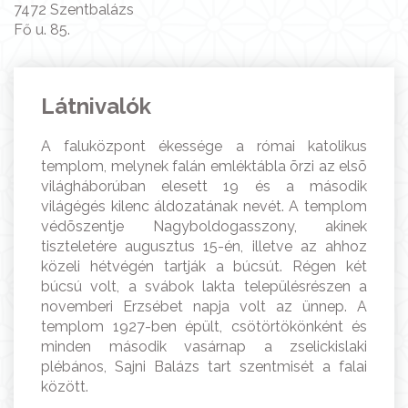
7472 Szentbalázs
Fő u. 85.
Látnivalók
A faluközpont ékessége a római katolikus
templom, melynek falán emléktábla õrzi az elsõ
világháborúban elesett 19 és a második
világégés kilenc áldozatának nevét. A templom
védõszentje Nagyboldogasszony, akinek
tiszteletére augusztus 15-én, illetve az ahhoz
közeli hétvégén tartják a búcsút. Régen két
búcsú volt, a svábok lakta településrészen a
novemberi Erzsébet napja volt az ünnep. A
templom 1927-ben épült, csötörtökönként és
minden második vasárnap a zselickislaki
plébános, Sajni Balázs tart szentmisét a falai
között.