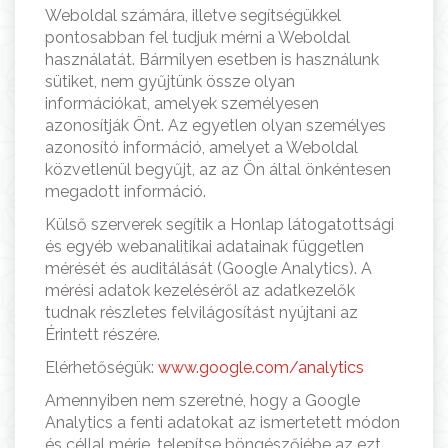
Weboldal számára, illetve segítségükkel
pontosabban fel tudjuk mérni a Weboldal
használatát. Bármilyen esetben is használunk
sütiket, nem gyűjtünk össze olyan
információkat, amelyek személyesen
azonosítják Önt. Az egyetlen olyan személyes
azonosító információ, amelyet a Weboldal
közvetlenül begyűjt, az az Ön által önkéntesen
megadott információ.
Külső szerverek segítik a Honlap látogatottsági
és egyéb webanalitikai adatainak független
mérését és auditálását (Google Analytics). A
mérési adatok kezeléséről az adatkezelők
tudnak részletes felvilágosítást nyújtani az
Érintett részére.
Elérhetőségük:
www.google.com/analytics
Amennyiben nem szeretné, hogy a Google
Analytics a fenti adatokat az ismertetett módon
és céllal mérje, telepítse böngészőjébe az ezt