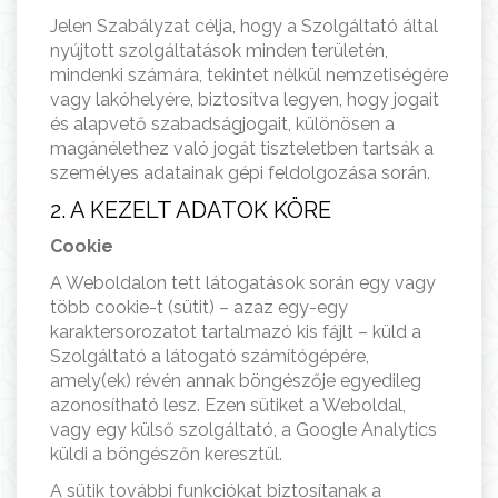
Jelen Szabályzat célja, hogy a Szolgáltató által
nyújtott szolgáltatások minden területén,
mindenki számára, tekintet nélkül nemzetiségére
vagy lakóhelyére, biztosítva legyen, hogy jogait
és alapvető szabadságjogait, különösen a
magánélethez való jogát tiszteletben tartsák a
személyes adatainak gépi feldolgozása során.
2. A KEZELT ADATOK KÖRE
Cookie
A Weboldalon tett látogatások során egy vagy
több cookie-t (sütit) – azaz egy-egy
karaktersorozatot tartalmazó kis fájlt – küld a
Szolgáltató a látogató számítógépére,
amely(ek) révén annak böngészője egyedileg
azonosítható lesz. Ezen sütiket a Weboldal,
vagy egy külső szolgáltató, a Google Analytics
küldi a böngészőn keresztül.
A sütik további funkciókat biztosítanak a